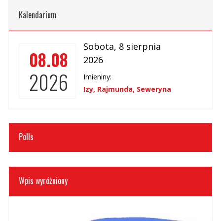
Kalendarium
sobota, 8 sierpnia
08.08
2026
2026
Imieniny:
Izy, Rajmunda, Seweryna
Polls
Wpis wyróżniony