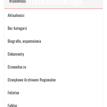
Wielkopolskiego
Wiadomości
Oddział Zielona Góra Stowarzyszenia
Aktualności
Dziennikarzy Rzeczypospolitej Polskiej
>
Kopanica
Bez kategorii
Biografie, wspomnienia
Dokumenty
Dziennikarze
Dźwiękowe Archiwum Regionalne
Felieton
Folklor