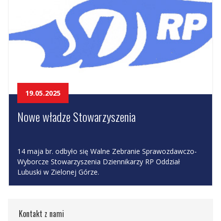
19.05.2025
Nowe władze Stowarzyszenia
14 maja br. odbyło się Walne Zebranie Sprawozdawczo-
Wyborcze Stowarzyszenia Dziennikarzy RP Oddział
Lubuski w Zielonej Górze.
Kontakt z nami