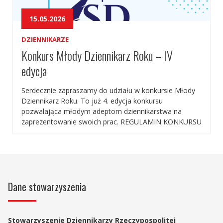
15.05.2026
DZIENNIKARZE
Konkurs Młody Dziennikarz Roku – IV
edycja
Serdecznie zapraszamy do udziału w konkursie Młody
Dziennikarz Roku. To już 4. edycja konkursu
pozwalająca młodym adeptom dziennikarstwa na
zaprezentowanie swoich prac. REGULAMIN KONKURSU
MŁODY DZIENNIKARZ ROKU – IV EDYCJA § 1
Postanowienia ogólne 1. Pomysłodawcą i
organizatorem konkursu jest Stowarzyszenie
Dziennikarzy Rzeczypospolitej Polskiej – Oddział
Lubuski w Zielonej Górze. 2. Organizator do oceny prac
Dane stowarzyszenia
[…]
Stowarzyszenie Dziennikarzy Rzeczypospolitej