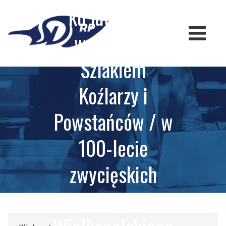
Skip
ku jutrzence
to
content
wolności ?
Szlakiem
Koźlarzy i
Powstańców / w
100-lecie
zwycięskich
walk Powstania